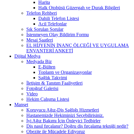
Harita
Halk Otobüsü Güzergah ve Durak Bilgileri
Telefon Rehberi
Dahili Telefon Listesi
Acil Telefonlar
Sık Sorulan Sorular
İstenmeyen Olay Bildirim Formu
Mesai Saatleri
EL HİJYENİN İNANÇ ÖLÇEĞİ VE UYGULAMA
ENVANTERİ ANKETİ
Dijital Medya
Medyada Biz
E-Bülten
Toplantı ve Organizasyonlar
Sağlık Takvimi
İletişim & Tanıtım Faaliyetleri
Fotoğraf Galerisi
Video
Hekim Çalışma Listesi
Manşet
Koruyucu Ağız-Diş Sağlığı Hizmetleri
Hastanemizde Hekiminizi Seçebilirisiniz.
İyi Ağız Bakımı İçin Önleyici Tedbirler
Diş nasıl fırçalanır? Doğru diş fırçalama tekniği nedir?
Obezite ile Mücadele Ediyoruz