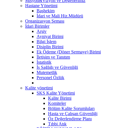
Misyon&Vizyon ve Değerlerimiz
Hastane Yönetimi
Başhekim
İdari ve Mali Hiz.Müdürü
Organizasyon Şeması
İdari Birimler
Arşiv
Ayniyat Birimi
Bilgi İşlem
Disiplin Birimi
Ek Ödeme (Döner Sermaye) Birimi
İletişim ve Tanıtım
İstatistik
İş Sağlığı ve Güvenliği
Mutemetlik
Personel Özlük
Kalite yönetimi
SKS Kalite Yönetimi
Kalite Birimi
Komiteler
Bölüm Kalite Sorumluları
Hasta ve Çalışan Güvenliği
Öz Değerlendirme Planı
Tıbbi Atık