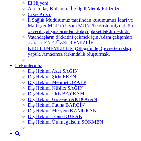
El Hijyeni
Akılcı İlaç Kullanımı İle İlgili Merak Edilenler
Cizre Adsm
İl Sağlık Müdürümüz tarafından kurumumuz İdari ve
Mali İşler Müdürü Usam MUNİS'e göstermiş olduğu
özverili çalışmalarından dolayı plaket takdim edildi.
Vatandaşların dikkatini çekmek için Adsm çalışanları
olarak ( EN GÜZEL TEMİZLİK
KİRLETMEMEKTİR ) Sloganı ile, Çevre temizliği
yaptık. Amacımız farkındalık oluşturmak.
Hekimlerimiz
Diş Hekimi Azat SAĞIN
Diş Hekimi Şirin EREN
Diş Hekimi Mehmet ÖZALP
Diş Hekimi Nüshet SAĞIN
Diş Hekimi İdris BAYRAM
Diş Hekimi Gülseren AKDOĞAN
Diş Hekimi Fatma BARÇİN
Diş Hekimi Meryem KAMURAN
Diş Hekimi İslam DURAK
Diş Hekimi Ümmügülsüm SÖKMEN