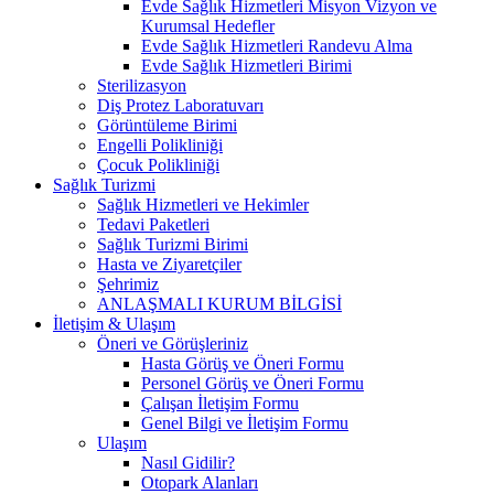
Evde Sağlık Hizmetleri Misyon Vizyon ve
Kurumsal Hedefler
Evde Sağlık Hizmetleri Randevu Alma
Evde Sağlık Hizmetleri Birimi
Sterilizasyon
Diş Protez Laboratuvarı
Görüntüleme Birimi
Engelli Polikliniği
Çocuk Polikliniği
Sağlık Turizmi
Sağlık Hizmetleri ve Hekimler
Tedavi Paketleri
Sağlık Turizmi Birimi
Hasta ve Ziyaretçiler
Şehrimiz
ANLAŞMALI KURUM BİLGİSİ
İletişim & Ulaşım
Öneri ve Görüşleriniz
Hasta Görüş ve Öneri Formu
Personel Görüş ve Öneri Formu
Çalışan İletişim Formu
Genel Bilgi ve İletişim Formu
Ulaşım
Nasıl Gidilir?
Otopark Alanları