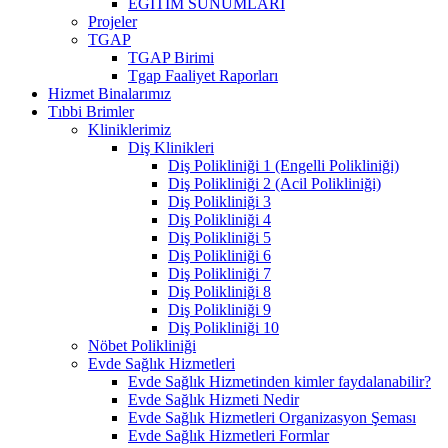
EĞİTİM SUNUMLARI
Projeler
TGAP
TGAP Birimi
Tgap Faaliyet Raporları
Hizmet Binalarımız
Tıbbi Brimler
Kliniklerimiz
Diş Klinikleri
Diş Polikliniği 1 (Engelli Polikliniği)
Diş Polikliniği 2 (Acil Polikliniği)
Diş Polikliniği 3
Diş Polikliniği 4
Diş Polikliniği 5
Diş Polikliniği 6
Diş Polikliniği 7
Diş Polikliniği 8
Diş Polikliniği 9
Diş Polikliniği 10
Nöbet Polikliniği
Evde Sağlık Hizmetleri
Evde Sağlık Hizmetinden kimler faydalanabilir?
Evde Sağlık Hizmeti Nedir
Evde Sağlık Hizmetleri Organizasyon Şeması
Evde Sağlık Hizmetleri Formlar