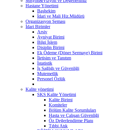
Misyon&Vizyon ve Değerlerimiz
Hastane Yönetimi
Başhekim
İdari ve Mali Hiz.Müdürü
Organizasyon Şeması
İdari Birimler
Arşiv
Ayniyat Birimi
Bilgi İşlem
Disiplin Birimi
Ek Ödeme (Döner Sermaye) Birimi
İletişim ve Tanıtım
İstatistik
İş Sağlığı ve Güvenliği
Mutemetlik
Personel Özlük
Kalite yönetimi
SKS Kalite Yönetimi
Kalite Birimi
Komiteler
Bölüm Kalite Sorumluları
Hasta ve Çalışan Güvenliği
Öz Değerlendirme Planı
Tıbbi Atık