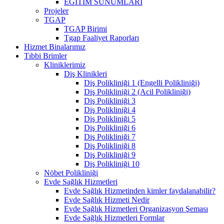
EĞİTİM SUNUMLARI
Projeler
TGAP
TGAP Birimi
Tgap Faaliyet Raporları
Hizmet Binalarımız
Tıbbi Brimler
Kliniklerimiz
Diş Klinikleri
Diş Polikliniği 1 (Engelli Polikliniği)
Diş Polikliniği 2 (Acil Polikliniği)
Diş Polikliniği 3
Diş Polikliniği 4
Diş Polikliniği 5
Diş Polikliniği 6
Diş Polikliniği 7
Diş Polikliniği 8
Diş Polikliniği 9
Diş Polikliniği 10
Nöbet Polikliniği
Evde Sağlık Hizmetleri
Evde Sağlık Hizmetinden kimler faydalanabilir?
Evde Sağlık Hizmeti Nedir
Evde Sağlık Hizmetleri Organizasyon Şeması
Evde Sağlık Hizmetleri Formlar