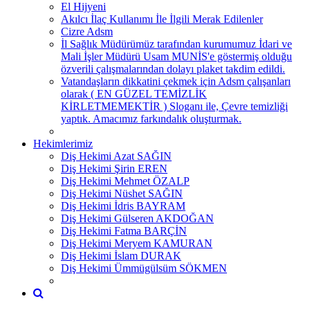
El Hijyeni
Akılcı İlaç Kullanımı İle İlgili Merak Edilenler
Cizre Adsm
İl Sağlık Müdürümüz tarafından kurumumuz İdari ve
Mali İşler Müdürü Usam MUNİS'e göstermiş olduğu
özverili çalışmalarından dolayı plaket takdim edildi.
Vatandaşların dikkatini çekmek için Adsm çalışanları
olarak ( EN GÜZEL TEMİZLİK
KİRLETMEMEKTİR ) Sloganı ile, Çevre temizliği
yaptık. Amacımız farkındalık oluşturmak.
Hekimlerimiz
Diş Hekimi Azat SAĞIN
Diş Hekimi Şirin EREN
Diş Hekimi Mehmet ÖZALP
Diş Hekimi Nüshet SAĞIN
Diş Hekimi İdris BAYRAM
Diş Hekimi Gülseren AKDOĞAN
Diş Hekimi Fatma BARÇİN
Diş Hekimi Meryem KAMURAN
Diş Hekimi İslam DURAK
Diş Hekimi Ümmügülsüm SÖKMEN