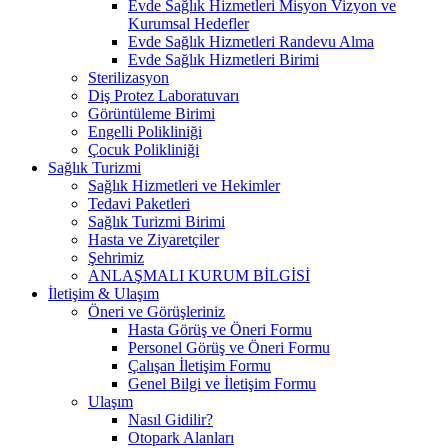
Evde Sağlık Hizmetleri Misyon Vizyon ve
Kurumsal Hedefler
Evde Sağlık Hizmetleri Randevu Alma
Evde Sağlık Hizmetleri Birimi
Sterilizasyon
Diş Protez Laboratuvarı
Görüntüleme Birimi
Engelli Polikliniği
Çocuk Polikliniği
Sağlık Turizmi
Sağlık Hizmetleri ve Hekimler
Tedavi Paketleri
Sağlık Turizmi Birimi
Hasta ve Ziyaretçiler
Şehrimiz
ANLAŞMALI KURUM BİLGİSİ
İletişim & Ulaşım
Öneri ve Görüşleriniz
Hasta Görüş ve Öneri Formu
Personel Görüş ve Öneri Formu
Çalışan İletişim Formu
Genel Bilgi ve İletişim Formu
Ulaşım
Nasıl Gidilir?
Otopark Alanları