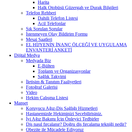
Harita
Halk Otobüsü Güzergah ve Durak Bilgileri
Telefon Rehberi
Dahili Telefon Listesi
Acil Telefonlar
Sık Sorulan Sorular
İstenmeyen Olay Bildirim Formu
Mesai Saatleri
EL HİJYENİN İNANÇ ÖLÇEĞİ VE UYGULAMA
ENVANTERİ ANKETİ
Dijital Medya
Medyada Biz
E-Bülten
Toplantı ve Organizasyonlar
Sağlık Takvimi
İletişim & Tanıtım Faaliyetleri
Fotoğraf Galerisi
Video
Hekim Çalışma Listesi
Manşet
Koruyucu Ağız-Diş Sağlığı Hizmetleri
Hastanemizde Hekiminizi Seçebilirisiniz.
İyi Ağız Bakımı İçin Önleyici Tedbirler
Diş nasıl fırçalanır? Doğru diş fırçalama tekniği nedir?
Obezite ile Mücadele Ediyoruz