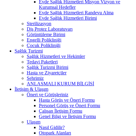
Evde Sağlık Hizmetleri Misyon Vizyon ve
Kurumsal Hedefler
Evde Sağlık Hizmetleri Randevu Alma
Evde Sağlık Hizmetleri Birimi
Sterilizasyon
Diş Protez Laboratuvarı
Görüntüleme Birimi
Engelli Polikliniği
Çocuk Polikliniği
Sağlık Turizmi
Sağlık Hizmetleri ve Hekimler
Tedavi Paketleri
Sağlık Turizmi Birimi
Hasta ve Ziyaretçiler
Şehrimiz
ANLAŞMALI KURUM BİLGİSİ
İletişim & Ulaşım
Öneri ve Görüşleriniz
Hasta Görüş ve Öneri Formu
Personel Görüş ve Öneri Formu
Çalışan İletişim Formu
Genel Bilgi ve İletişim Formu
Ulaşım
Nasıl Gidilir?
Otopark Alanları