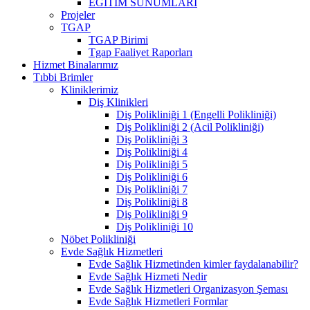
EĞİTİM SUNUMLARI
Projeler
TGAP
TGAP Birimi
Tgap Faaliyet Raporları
Hizmet Binalarımız
Tıbbi Brimler
Kliniklerimiz
Diş Klinikleri
Diş Polikliniği 1 (Engelli Polikliniği)
Diş Polikliniği 2 (Acil Polikliniği)
Diş Polikliniği 3
Diş Polikliniği 4
Diş Polikliniği 5
Diş Polikliniği 6
Diş Polikliniği 7
Diş Polikliniği 8
Diş Polikliniği 9
Diş Polikliniği 10
Nöbet Polikliniği
Evde Sağlık Hizmetleri
Evde Sağlık Hizmetinden kimler faydalanabilir?
Evde Sağlık Hizmeti Nedir
Evde Sağlık Hizmetleri Organizasyon Şeması
Evde Sağlık Hizmetleri Formlar