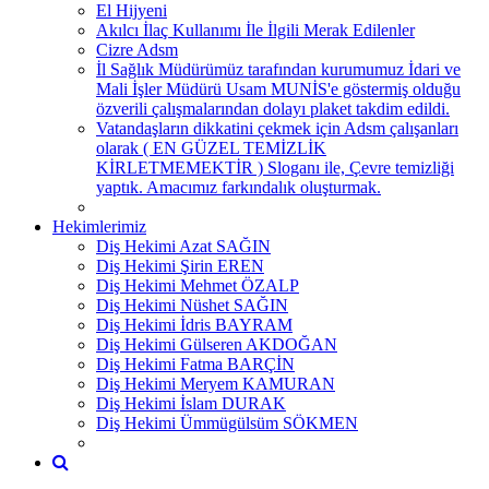
El Hijyeni
Akılcı İlaç Kullanımı İle İlgili Merak Edilenler
Cizre Adsm
İl Sağlık Müdürümüz tarafından kurumumuz İdari ve
Mali İşler Müdürü Usam MUNİS'e göstermiş olduğu
özverili çalışmalarından dolayı plaket takdim edildi.
Vatandaşların dikkatini çekmek için Adsm çalışanları
olarak ( EN GÜZEL TEMİZLİK
KİRLETMEMEKTİR ) Sloganı ile, Çevre temizliği
yaptık. Amacımız farkındalık oluşturmak.
Hekimlerimiz
Diş Hekimi Azat SAĞIN
Diş Hekimi Şirin EREN
Diş Hekimi Mehmet ÖZALP
Diş Hekimi Nüshet SAĞIN
Diş Hekimi İdris BAYRAM
Diş Hekimi Gülseren AKDOĞAN
Diş Hekimi Fatma BARÇİN
Diş Hekimi Meryem KAMURAN
Diş Hekimi İslam DURAK
Diş Hekimi Ümmügülsüm SÖKMEN