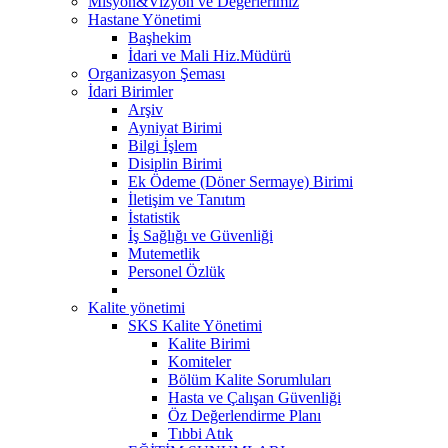
Misyon&Vizyon ve Değerlerimiz
Hastane Yönetimi
Başhekim
İdari ve Mali Hiz.Müdürü
Organizasyon Şeması
İdari Birimler
Arşiv
Ayniyat Birimi
Bilgi İşlem
Disiplin Birimi
Ek Ödeme (Döner Sermaye) Birimi
İletişim ve Tanıtım
İstatistik
İş Sağlığı ve Güvenliği
Mutemetlik
Personel Özlük
Kalite yönetimi
SKS Kalite Yönetimi
Kalite Birimi
Komiteler
Bölüm Kalite Sorumluları
Hasta ve Çalışan Güvenliği
Öz Değerlendirme Planı
Tıbbi Atık