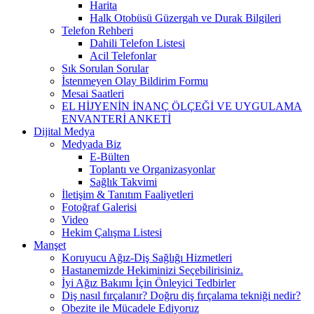
Harita
Halk Otobüsü Güzergah ve Durak Bilgileri
Telefon Rehberi
Dahili Telefon Listesi
Acil Telefonlar
Sık Sorulan Sorular
İstenmeyen Olay Bildirim Formu
Mesai Saatleri
EL HİJYENİN İNANÇ ÖLÇEĞİ VE UYGULAMA
ENVANTERİ ANKETİ
Dijital Medya
Medyada Biz
E-Bülten
Toplantı ve Organizasyonlar
Sağlık Takvimi
İletişim & Tanıtım Faaliyetleri
Fotoğraf Galerisi
Video
Hekim Çalışma Listesi
Manşet
Koruyucu Ağız-Diş Sağlığı Hizmetleri
Hastanemizde Hekiminizi Seçebilirisiniz.
İyi Ağız Bakımı İçin Önleyici Tedbirler
Diş nasıl fırçalanır? Doğru diş fırçalama tekniği nedir?
Obezite ile Mücadele Ediyoruz