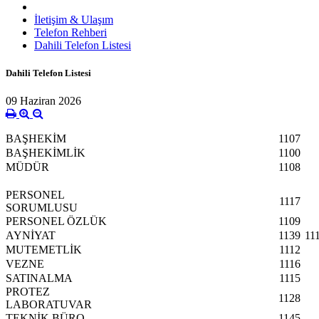
İletişim & Ulaşım
Telefon Rehberi
Dahili Telefon Listesi
Dahili Telefon Listesi
09 Haziran 2026
BAŞHEKİM
1107
BAŞHEKİMLİK
1100
MÜDÜR
1108
PERSONEL
1117
SORUMLUSU
PERSONEL ÖZLÜK
1109
AYNİYAT
1139
11
MUTEMETLİK
1112
VEZNE
1116
SATINALMA
1115
PROTEZ
1128
LABORATUVAR
TEKNİK BÜRO
1145