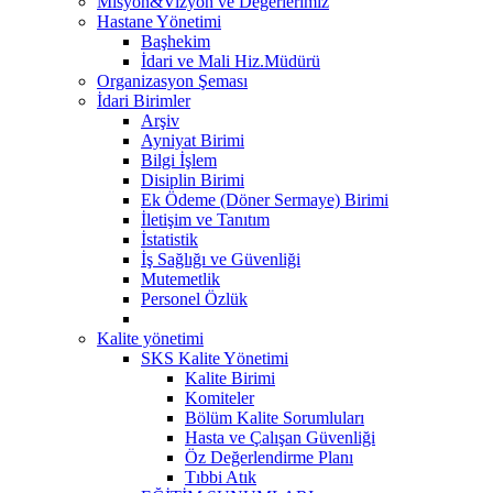
Misyon&Vizyon ve Değerlerimiz
Hastane Yönetimi
Başhekim
İdari ve Mali Hiz.Müdürü
Organizasyon Şeması
İdari Birimler
Arşiv
Ayniyat Birimi
Bilgi İşlem
Disiplin Birimi
Ek Ödeme (Döner Sermaye) Birimi
İletişim ve Tanıtım
İstatistik
İş Sağlığı ve Güvenliği
Mutemetlik
Personel Özlük
Kalite yönetimi
SKS Kalite Yönetimi
Kalite Birimi
Komiteler
Bölüm Kalite Sorumluları
Hasta ve Çalışan Güvenliği
Öz Değerlendirme Planı
Tıbbi Atık