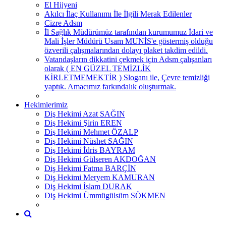
El Hijyeni
Akılcı İlaç Kullanımı İle İlgili Merak Edilenler
Cizre Adsm
İl Sağlık Müdürümüz tarafından kurumumuz İdari ve
Mali İşler Müdürü Usam MUNİS'e göstermiş olduğu
özverili çalışmalarından dolayı plaket takdim edildi.
Vatandaşların dikkatini çekmek için Adsm çalışanları
olarak ( EN GÜZEL TEMİZLİK
KİRLETMEMEKTİR ) Sloganı ile, Çevre temizliği
yaptık. Amacımız farkındalık oluşturmak.
Hekimlerimiz
Diş Hekimi Azat SAĞIN
Diş Hekimi Şirin EREN
Diş Hekimi Mehmet ÖZALP
Diş Hekimi Nüshet SAĞIN
Diş Hekimi İdris BAYRAM
Diş Hekimi Gülseren AKDOĞAN
Diş Hekimi Fatma BARÇİN
Diş Hekimi Meryem KAMURAN
Diş Hekimi İslam DURAK
Diş Hekimi Ümmügülsüm SÖKMEN