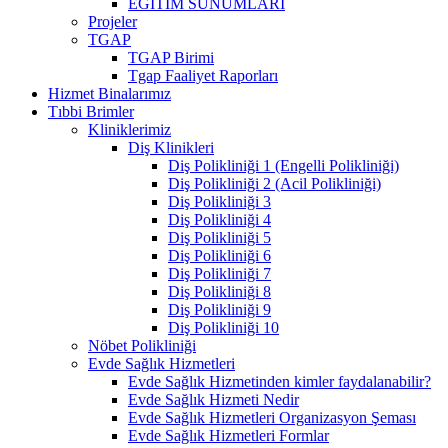
EĞİTİM SUNUMLARI
Projeler
TGAP
TGAP Birimi
Tgap Faaliyet Raporları
Hizmet Binalarımız
Tıbbi Brimler
Kliniklerimiz
Diş Klinikleri
Diş Polikliniği 1 (Engelli Polikliniği)
Diş Polikliniği 2 (Acil Polikliniği)
Diş Polikliniği 3
Diş Polikliniği 4
Diş Polikliniği 5
Diş Polikliniği 6
Diş Polikliniği 7
Diş Polikliniği 8
Diş Polikliniği 9
Diş Polikliniği 10
Nöbet Polikliniği
Evde Sağlık Hizmetleri
Evde Sağlık Hizmetinden kimler faydalanabilir?
Evde Sağlık Hizmeti Nedir
Evde Sağlık Hizmetleri Organizasyon Şeması
Evde Sağlık Hizmetleri Formlar