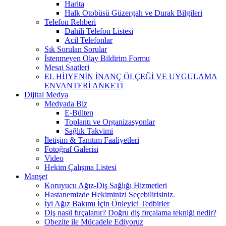
Harita
Halk Otobüsü Güzergah ve Durak Bilgileri
Telefon Rehberi
Dahili Telefon Listesi
Acil Telefonlar
Sık Sorulan Sorular
İstenmeyen Olay Bildirim Formu
Mesai Saatleri
EL HİJYENİN İNANÇ ÖLÇEĞİ VE UYGULAMA
ENVANTERİ ANKETİ
Dijital Medya
Medyada Biz
E-Bülten
Toplantı ve Organizasyonlar
Sağlık Takvimi
İletişim & Tanıtım Faaliyetleri
Fotoğraf Galerisi
Video
Hekim Çalışma Listesi
Manşet
Koruyucu Ağız-Diş Sağlığı Hizmetleri
Hastanemizde Hekiminizi Seçebilirisiniz.
İyi Ağız Bakımı İçin Önleyici Tedbirler
Diş nasıl fırçalanır? Doğru diş fırçalama tekniği nedir?
Obezite ile Mücadele Ediyoruz