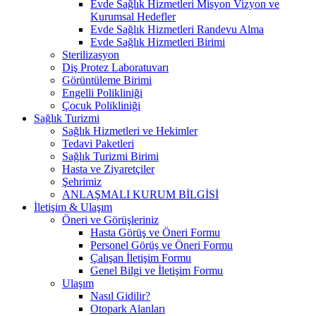
Evde Sağlık Hizmetleri Misyon Vizyon ve
Kurumsal Hedefler
Evde Sağlık Hizmetleri Randevu Alma
Evde Sağlık Hizmetleri Birimi
Sterilizasyon
Diş Protez Laboratuvarı
Görüntüleme Birimi
Engelli Polikliniği
Çocuk Polikliniği
Sağlık Turizmi
Sağlık Hizmetleri ve Hekimler
Tedavi Paketleri
Sağlık Turizmi Birimi
Hasta ve Ziyaretçiler
Şehrimiz
ANLAŞMALI KURUM BİLGİSİ
İletişim & Ulaşım
Öneri ve Görüşleriniz
Hasta Görüş ve Öneri Formu
Personel Görüş ve Öneri Formu
Çalışan İletişim Formu
Genel Bilgi ve İletişim Formu
Ulaşım
Nasıl Gidilir?
Otopark Alanları