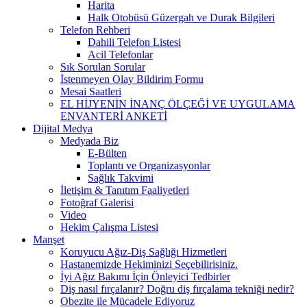
Harita
Halk Otobüsü Güzergah ve Durak Bilgileri
Telefon Rehberi
Dahili Telefon Listesi
Acil Telefonlar
Sık Sorulan Sorular
İstenmeyen Olay Bildirim Formu
Mesai Saatleri
EL HİJYENİN İNANÇ ÖLÇEĞİ VE UYGULAMA
ENVANTERİ ANKETİ
Dijital Medya
Medyada Biz
E-Bülten
Toplantı ve Organizasyonlar
Sağlık Takvimi
İletişim & Tanıtım Faaliyetleri
Fotoğraf Galerisi
Video
Hekim Çalışma Listesi
Manşet
Koruyucu Ağız-Diş Sağlığı Hizmetleri
Hastanemizde Hekiminizi Seçebilirisiniz.
İyi Ağız Bakımı İçin Önleyici Tedbirler
Diş nasıl fırçalanır? Doğru diş fırçalama tekniği nedir?
Obezite ile Mücadele Ediyoruz