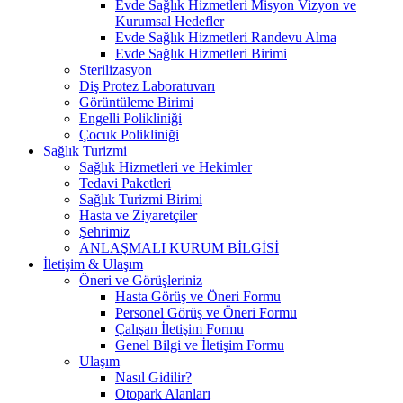
Evde Sağlık Hizmetleri Misyon Vizyon ve
Kurumsal Hedefler
Evde Sağlık Hizmetleri Randevu Alma
Evde Sağlık Hizmetleri Birimi
Sterilizasyon
Diş Protez Laboratuvarı
Görüntüleme Birimi
Engelli Polikliniği
Çocuk Polikliniği
Sağlık Turizmi
Sağlık Hizmetleri ve Hekimler
Tedavi Paketleri
Sağlık Turizmi Birimi
Hasta ve Ziyaretçiler
Şehrimiz
ANLAŞMALI KURUM BİLGİSİ
İletişim & Ulaşım
Öneri ve Görüşleriniz
Hasta Görüş ve Öneri Formu
Personel Görüş ve Öneri Formu
Çalışan İletişim Formu
Genel Bilgi ve İletişim Formu
Ulaşım
Nasıl Gidilir?
Otopark Alanları