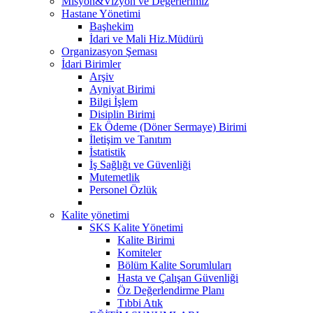
Misyon&Vizyon ve Değerlerimiz
Hastane Yönetimi
Başhekim
İdari ve Mali Hiz.Müdürü
Organizasyon Şeması
İdari Birimler
Arşiv
Ayniyat Birimi
Bilgi İşlem
Disiplin Birimi
Ek Ödeme (Döner Sermaye) Birimi
İletişim ve Tanıtım
İstatistik
İş Sağlığı ve Güvenliği
Mutemetlik
Personel Özlük
Kalite yönetimi
SKS Kalite Yönetimi
Kalite Birimi
Komiteler
Bölüm Kalite Sorumluları
Hasta ve Çalışan Güvenliği
Öz Değerlendirme Planı
Tıbbi Atık