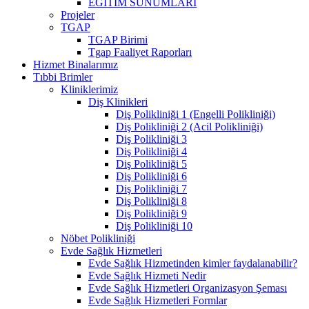
EĞİTİM SUNUMLARI
Projeler
TGAP
TGAP Birimi
Tgap Faaliyet Raporları
Hizmet Binalarımız
Tıbbi Brimler
Kliniklerimiz
Diş Klinikleri
Diş Polikliniği 1 (Engelli Polikliniği)
Diş Polikliniği 2 (Acil Polikliniği)
Diş Polikliniği 3
Diş Polikliniği 4
Diş Polikliniği 5
Diş Polikliniği 6
Diş Polikliniği 7
Diş Polikliniği 8
Diş Polikliniği 9
Diş Polikliniği 10
Nöbet Polikliniği
Evde Sağlık Hizmetleri
Evde Sağlık Hizmetinden kimler faydalanabilir?
Evde Sağlık Hizmeti Nedir
Evde Sağlık Hizmetleri Organizasyon Şeması
Evde Sağlık Hizmetleri Formlar