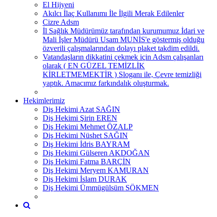
El Hijyeni
Akılcı İlaç Kullanımı İle İlgili Merak Edilenler
Cizre Adsm
İl Sağlık Müdürümüz tarafından kurumumuz İdari ve
Mali İşler Müdürü Usam MUNİS'e göstermiş olduğu
özverili çalışmalarından dolayı plaket takdim edildi.
Vatandaşların dikkatini çekmek için Adsm çalışanları
olarak ( EN GÜZEL TEMİZLİK
KİRLETMEMEKTİR ) Sloganı ile, Çevre temizliği
yaptık. Amacımız farkındalık oluşturmak.
Hekimlerimiz
Diş Hekimi Azat SAĞIN
Diş Hekimi Şirin EREN
Diş Hekimi Mehmet ÖZALP
Diş Hekimi Nüshet SAĞIN
Diş Hekimi İdris BAYRAM
Diş Hekimi Gülseren AKDOĞAN
Diş Hekimi Fatma BARÇİN
Diş Hekimi Meryem KAMURAN
Diş Hekimi İslam DURAK
Diş Hekimi Ümmügülsüm SÖKMEN