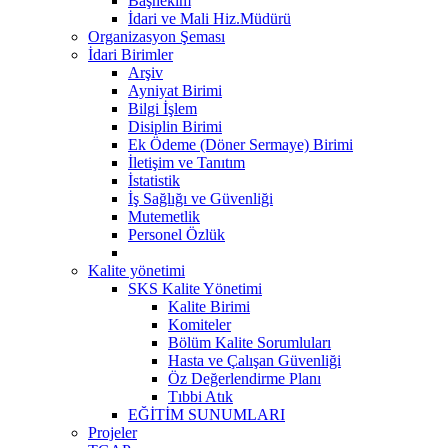
Başhekim
İdari ve Mali Hiz.Müdürü
Organizasyon Şeması
İdari Birimler
Arşiv
Ayniyat Birimi
Bilgi İşlem
Disiplin Birimi
Ek Ödeme (Döner Sermaye) Birimi
İletişim ve Tanıtım
İstatistik
İş Sağlığı ve Güvenliği
Mutemetlik
Personel Özlük
Kalite yönetimi
SKS Kalite Yönetimi
Kalite Birimi
Komiteler
Bölüm Kalite Sorumluları
Hasta ve Çalışan Güvenliği
Öz Değerlendirme Planı
Tıbbi Atık
EĞİTİM SUNUMLARI
Projeler