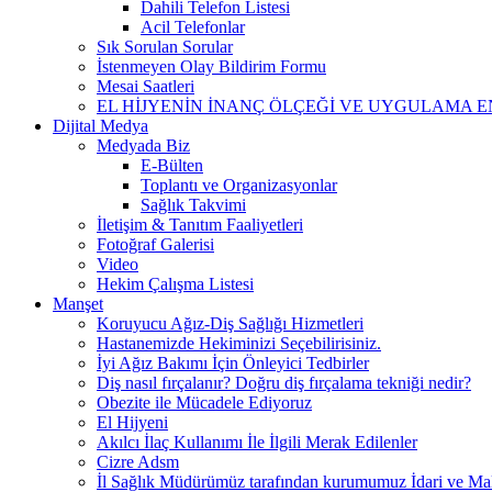
Dahili Telefon Listesi
Acil Telefonlar
Sık Sorulan Sorular
İstenmeyen Olay Bildirim Formu
Mesai Saatleri
EL HİJYENİN İNANÇ ÖLÇEĞİ VE UYGULAMA E
Dijital Medya
Medyada Biz
E-Bülten
Toplantı ve Organizasyonlar
Sağlık Takvimi
İletişim & Tanıtım Faaliyetleri
Fotoğraf Galerisi
Video
Hekim Çalışma Listesi
Manşet
Koruyucu Ağız-Diş Sağlığı Hizmetleri
Hastanemizde Hekiminizi Seçebilirisiniz.
İyi Ağız Bakımı İçin Önleyici Tedbirler
Diş nasıl fırçalanır? Doğru diş fırçalama tekniği nedir?
Obezite ile Mücadele Ediyoruz
El Hijyeni
Akılcı İlaç Kullanımı İle İlgili Merak Edilenler
Cizre Adsm
İl Sağlık Müdürümüz tarafından kurumumuz İdari ve Mali