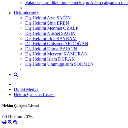
Vatandaşların dikkatini çekmek için Adsm çalışanları
Hekimlerimiz
Diş Hekimi Azat SAĞIN
Diş Hekimi Şirin EREN
Diş Hekimi Mehmet ÖZALP
Diş Hekimi Nüshet SAĞIN
Diş Hekimi İdris BAYRAM
Diş Hekimi Gülseren AKDOĞAN
Diş Hekimi Fatma BARÇİN
Diş Hekimi Meryem KAMURAN
Diş Hekimi İslam DURAK
Diş Hekimi Ümmügülsüm SÖKMEN
Dijital Medya
Hekim Çalışma Listesi
Hekim Çalışma Listesi
09 Haziran 2026