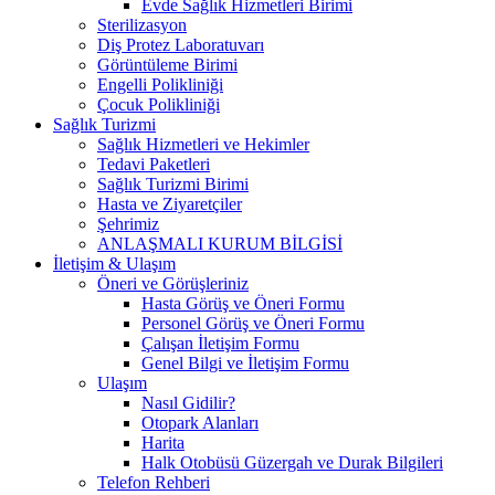
Evde Sağlık Hizmetleri Birimi
Sterilizasyon
Diş Protez Laboratuvarı
Görüntüleme Birimi
Engelli Polikliniği
Çocuk Polikliniği
Sağlık Turizmi
Sağlık Hizmetleri ve Hekimler
Tedavi Paketleri
Sağlık Turizmi Birimi
Hasta ve Ziyaretçiler
Şehrimiz
ANLAŞMALI KURUM BİLGİSİ
İletişim & Ulaşım
Öneri ve Görüşleriniz
Hasta Görüş ve Öneri Formu
Personel Görüş ve Öneri Formu
Çalışan İletişim Formu
Genel Bilgi ve İletişim Formu
Ulaşım
Nasıl Gidilir?
Otopark Alanları
Harita
Halk Otobüsü Güzergah ve Durak Bilgileri
Telefon Rehberi