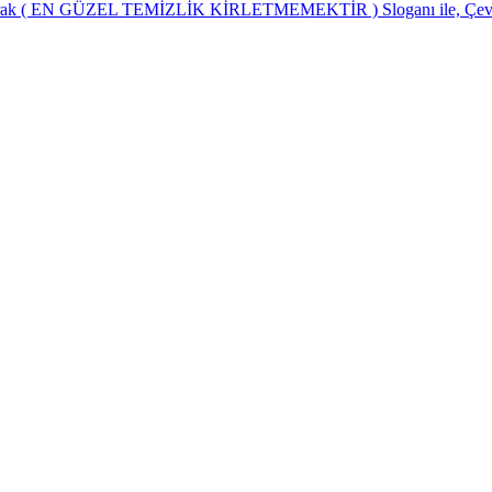
 olarak ( EN GÜZEL TEMİZLİK KİRLETMEMEKTİR ) Sloganı ile, Çevre t