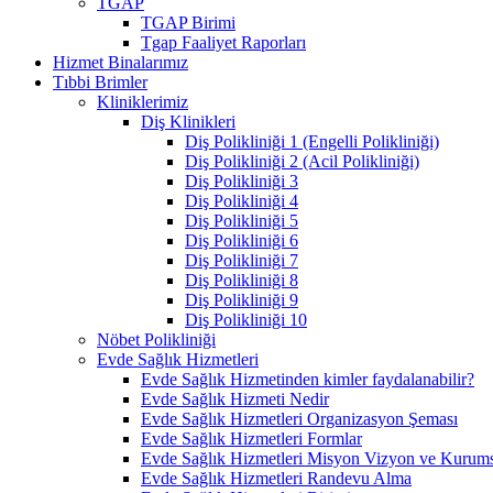
TGAP
TGAP Birimi
Tgap Faaliyet Raporları
Hizmet Binalarımız
Tıbbi Brimler
Kliniklerimiz
Diş Klinikleri
Diş Polikliniği 1 (Engelli Polikliniği)
Diş Polikliniği 2 (Acil Polikliniği)
Diş Polikliniği 3
Diş Polikliniği 4
Diş Polikliniği 5
Diş Polikliniği 6
Diş Polikliniği 7
Diş Polikliniği 8
Diş Polikliniği 9
Diş Polikliniği 10
Nöbet Polikliniği
Evde Sağlık Hizmetleri
Evde Sağlık Hizmetinden kimler faydalanabilir?
Evde Sağlık Hizmeti Nedir
Evde Sağlık Hizmetleri Organizasyon Şeması
Evde Sağlık Hizmetleri Formlar
Evde Sağlık Hizmetleri Misyon Vizyon ve Kurums
Evde Sağlık Hizmetleri Randevu Alma