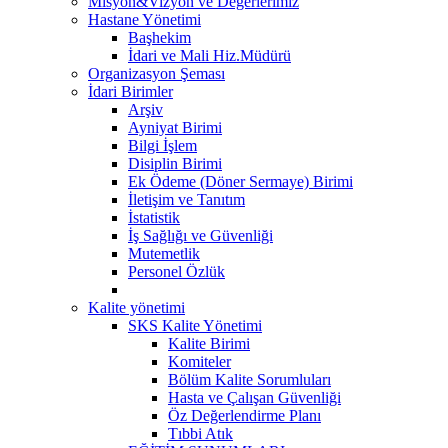
Misyon&Vizyon ve Değerlerimiz
Hastane Yönetimi
Başhekim
İdari ve Mali Hiz.Müdürü
Organizasyon Şeması
İdari Birimler
Arşiv
Ayniyat Birimi
Bilgi İşlem
Disiplin Birimi
Ek Ödeme (Döner Sermaye) Birimi
İletişim ve Tanıtım
İstatistik
İş Sağlığı ve Güvenliği
Mutemetlik
Personel Özlük
Kalite yönetimi
SKS Kalite Yönetimi
Kalite Birimi
Komiteler
Bölüm Kalite Sorumluları
Hasta ve Çalışan Güvenliği
Öz Değerlendirme Planı
Tıbbi Atık