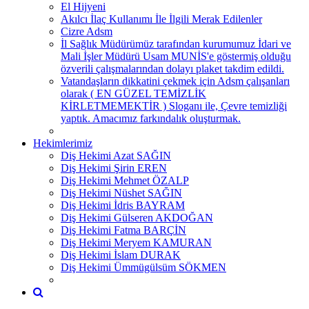
El Hijyeni
Akılcı İlaç Kullanımı İle İlgili Merak Edilenler
Cizre Adsm
İl Sağlık Müdürümüz tarafından kurumumuz İdari ve
Mali İşler Müdürü Usam MUNİS'e göstermiş olduğu
özverili çalışmalarından dolayı plaket takdim edildi.
Vatandaşların dikkatini çekmek için Adsm çalışanları
olarak ( EN GÜZEL TEMİZLİK
KİRLETMEMEKTİR ) Sloganı ile, Çevre temizliği
yaptık. Amacımız farkındalık oluşturmak.
Hekimlerimiz
Diş Hekimi Azat SAĞIN
Diş Hekimi Şirin EREN
Diş Hekimi Mehmet ÖZALP
Diş Hekimi Nüshet SAĞIN
Diş Hekimi İdris BAYRAM
Diş Hekimi Gülseren AKDOĞAN
Diş Hekimi Fatma BARÇİN
Diş Hekimi Meryem KAMURAN
Diş Hekimi İslam DURAK
Diş Hekimi Ümmügülsüm SÖKMEN