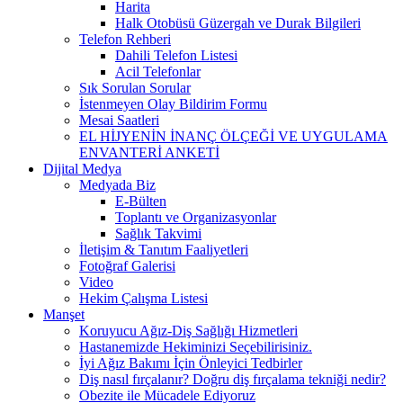
Harita
Halk Otobüsü Güzergah ve Durak Bilgileri
Telefon Rehberi
Dahili Telefon Listesi
Acil Telefonlar
Sık Sorulan Sorular
İstenmeyen Olay Bildirim Formu
Mesai Saatleri
EL HİJYENİN İNANÇ ÖLÇEĞİ VE UYGULAMA
ENVANTERİ ANKETİ
Dijital Medya
Medyada Biz
E-Bülten
Toplantı ve Organizasyonlar
Sağlık Takvimi
İletişim & Tanıtım Faaliyetleri
Fotoğraf Galerisi
Video
Hekim Çalışma Listesi
Manşet
Koruyucu Ağız-Diş Sağlığı Hizmetleri
Hastanemizde Hekiminizi Seçebilirisiniz.
İyi Ağız Bakımı İçin Önleyici Tedbirler
Diş nasıl fırçalanır? Doğru diş fırçalama tekniği nedir?
Obezite ile Mücadele Ediyoruz