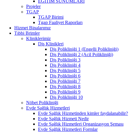
EĞİTİM SUNUMLARI
Projeler
TGAP
TGAP Birimi
Tgap Faaliyet Raporları
Hizmet Binalarımız
Tıbbi Brimler
Kliniklerimiz
Diş Klinikleri
Diş Polikliniği 1 (Engelli Polikliniği)
Diş Polikliniği 2 (Acil Polikliniği)
Diş Polikliniği 3
Diş Polikliniği 4
Diş Polikliniği 5
Diş Polikliniği 6
Diş Polikliniği 7
Diş Polikliniği 8
Diş Polikliniği 9
Diş Polikliniği 10
Nöbet Polikliniği
Evde Sağlık Hizmetleri
Evde Sağlık Hizmetinden kimler faydalanabilir?
Evde Sağlık Hizmeti Nedir
Evde Sağlık Hizmetleri Organizasyon Şeması
Evde Sağlık Hizmetleri Formlar