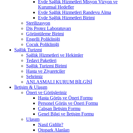
Evde Sağlık Hizmetleri Misyon Vizyon ve
Kurumsal Hedefler
Evde Sağlık Hizmetleri Randevu Alma
Evde Sağlık Hizmetleri Birimi
Sterilizasyon
Diş Protez Laboratuvarı
Görüntüleme Birimi
Engelli Polikliniği
Çocuk Polikliniği
Sağlık Turizmi
Sağlık Hizmetleri ve Hekimler
Tedavi Paketleri
Sağlık Turizmi Birimi
Hasta ve Ziyaretçiler
Şehrimiz
ANLAŞMALI KURUM BİLGİSİ
İletişim & Ulaşım
Öneri ve Görüşleriniz
Hasta Görüş ve Öneri Formu
Personel Görüş ve Öneri Formu
Çalışan İletişim Formu
Genel Bilgi ve İletişim Formu
Ulaşım
Nasıl Gidilir?
Otopark Alanları