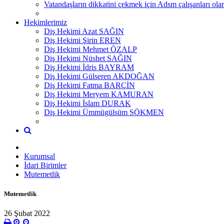
Vatandaşların dikkatini çekmek için Adsm çalışanları
Hekimlerimiz
Diş Hekimi Azat SAĞIN
Diş Hekimi Şirin EREN
Diş Hekimi Mehmet ÖZALP
Diş Hekimi Nüshet SAĞIN
Diş Hekimi İdris BAYRAM
Diş Hekimi Gülseren AKDOĞAN
Diş Hekimi Fatma BARÇİN
Diş Hekimi Meryem KAMURAN
Diş Hekimi İslam DURAK
Diş Hekimi Ümmügülsüm SÖKMEN
Kurumsal
İdari Birimler
Mutemetlik
Mutemetlik
26 Şubat 2022