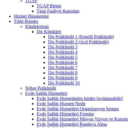
TGAP
TGAP Birimi
Tgap Faaliyet Raporları
Hizmet Binalarımız
Tıbbi Brimler
Kliniklerimiz
Diş Klinikleri
Diş Polikliniği 1 (Engelli Polikliniği)
Diş Polikliniği 2 (Acil Polikliniği)
Diş Polikliniği 3
Diş Polikliniği 4
Diş Polikliniği 5
Diş Polikliniği 6
Diş Polikliniği 7
Diş Polikliniği 8
Diş Polikliniği 9
Diş Polikliniği 10
Nöbet Polikliniği
Evde Sağlık Hizmetleri
Evde Sağlık Hizmetinden kimler faydalanabilir?
Evde Sağlık Hizmeti Nedir
Evde Sağlık Hizmetleri Organizasyon Şeması
Evde Sağlık Hizmetleri Formlar
Evde Sağlık Hizmetleri Misyon Vizyon ve Kurums
Evde Sağlık Hizmetleri Randevu Alma