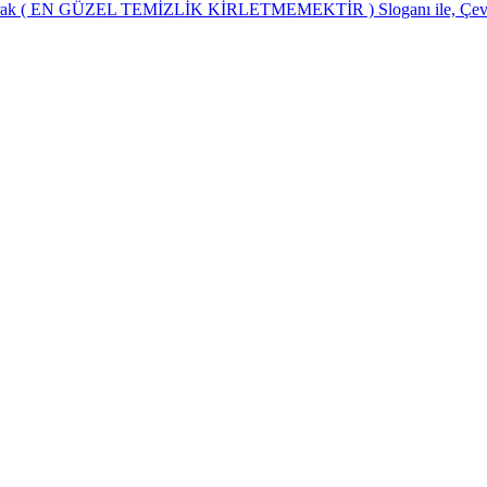
 olarak ( EN GÜZEL TEMİZLİK KİRLETMEMEKTİR ) Sloganı ile, Çevre t