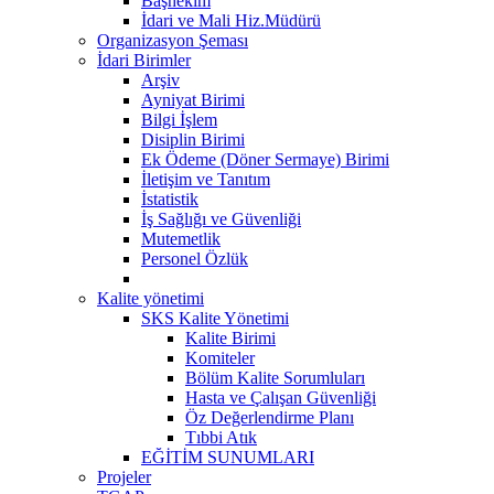
Başhekim
İdari ve Mali Hiz.Müdürü
Organizasyon Şeması
İdari Birimler
Arşiv
Ayniyat Birimi
Bilgi İşlem
Disiplin Birimi
Ek Ödeme (Döner Sermaye) Birimi
İletişim ve Tanıtım
İstatistik
İş Sağlığı ve Güvenliği
Mutemetlik
Personel Özlük
Kalite yönetimi
SKS Kalite Yönetimi
Kalite Birimi
Komiteler
Bölüm Kalite Sorumluları
Hasta ve Çalışan Güvenliği
Öz Değerlendirme Planı
Tıbbi Atık
EĞİTİM SUNUMLARI
Projeler