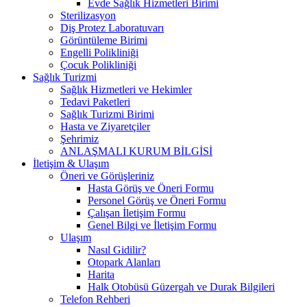
Evde Sağlık Hizmetleri Birimi
Sterilizasyon
Diş Protez Laboratuvarı
Görüntüleme Birimi
Engelli Polikliniği
Çocuk Polikliniği
Sağlık Turizmi
Sağlık Hizmetleri ve Hekimler
Tedavi Paketleri
Sağlık Turizmi Birimi
Hasta ve Ziyaretçiler
Şehrimiz
ANLAŞMALI KURUM BİLGİSİ
İletişim & Ulaşım
Öneri ve Görüşleriniz
Hasta Görüş ve Öneri Formu
Personel Görüş ve Öneri Formu
Çalışan İletişim Formu
Genel Bilgi ve İletişim Formu
Ulaşım
Nasıl Gidilir?
Otopark Alanları
Harita
Halk Otobüsü Güzergah ve Durak Bilgileri
Telefon Rehberi