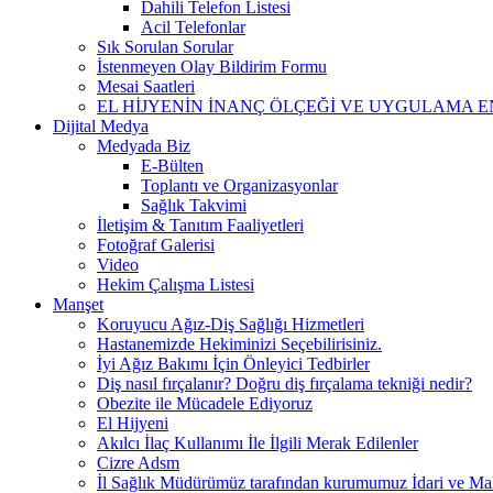
Dahili Telefon Listesi
Acil Telefonlar
Sık Sorulan Sorular
İstenmeyen Olay Bildirim Formu
Mesai Saatleri
EL HİJYENİN İNANÇ ÖLÇEĞİ VE UYGULAMA E
Dijital Medya
Medyada Biz
E-Bülten
Toplantı ve Organizasyonlar
Sağlık Takvimi
İletişim & Tanıtım Faaliyetleri
Fotoğraf Galerisi
Video
Hekim Çalışma Listesi
Manşet
Koruyucu Ağız-Diş Sağlığı Hizmetleri
Hastanemizde Hekiminizi Seçebilirisiniz.
İyi Ağız Bakımı İçin Önleyici Tedbirler
Diş nasıl fırçalanır? Doğru diş fırçalama tekniği nedir?
Obezite ile Mücadele Ediyoruz
El Hijyeni
Akılcı İlaç Kullanımı İle İlgili Merak Edilenler
Cizre Adsm
İl Sağlık Müdürümüz tarafından kurumumuz İdari ve Mali