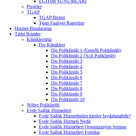
EĞİTİM SUNUMLARI
Projeler
TGAP
TGAP Birimi
Tgap Faaliyet Raporları
Hizmet Binalarımız
Tıbbi Brimler
Kliniklerimiz
Diş Klinikleri
Diş Polikliniği 1 (Engelli Polikliniği)
Diş Polikliniği 2 (Acil Polikliniği)
Diş Polikliniği 3
Diş Polikliniği 4
Diş Polikliniği 5
Diş Polikliniği 6
Diş Polikliniği 7
Diş Polikliniği 8
Diş Polikliniği 9
Diş Polikliniği 10
Nöbet Polikliniği
Evde Sağlık Hizmetleri
Evde Sağlık Hizmetinden kimler faydalanabilir?
Evde Sağlık Hizmeti Nedir
Evde Sağlık Hizmetleri Organizasyon Şeması
Evde Sağlık Hizmetleri Formlar