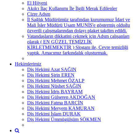
El Hijyeni
Akılcı İlaç Kullanımı İle İlgili Merak Edilenler
Cizre Adsm
İl Sağlık Müdürümüz tarafından kurumumuz İdari ve
Mali İşler Müdürü Usam MUNİS'e göstermiş olduğu
özverili çalışmalarından dolayı plaket takdim edildi.
Vatandaşların dikkatini çekmek için Adsm çalışanları
olarak ( EN GÜZEL TEMİZLİK
KİRLETMEMEKTİR ) Sloganı ile, Çevre temizliği
yaptık. Amacımız farkındalık oluşturmak.
Hekimlerimiz
Diş Hekimi Azat SAĞIN
Diş Hekimi Şirin EREN
Diş Hekimi Mehmet ÖZALP
Diş Hekimi Nüshet SAĞIN
Diş Hekimi İdris BAYRAM
Diş Hekimi Gülseren AKDOĞAN
Diş Hekimi Fatma BARÇİN
Diş Hekimi Meryem KAMURAN
Diş Hekimi İslam DURAK
Diş Hekimi Ümmügülsüm SÖKMEN