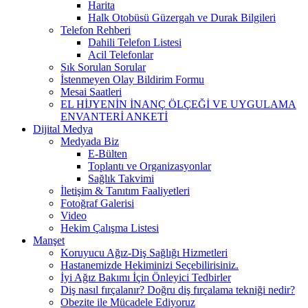
Harita
Halk Otobüsü Güzergah ve Durak Bilgileri
Telefon Rehberi
Dahili Telefon Listesi
Acil Telefonlar
Sık Sorulan Sorular
İstenmeyen Olay Bildirim Formu
Mesai Saatleri
EL HİJYENİN İNANÇ ÖLÇEĞİ VE UYGULAMA
ENVANTERİ ANKETİ
Dijital Medya
Medyada Biz
E-Bülten
Toplantı ve Organizasyonlar
Sağlık Takvimi
İletişim & Tanıtım Faaliyetleri
Fotoğraf Galerisi
Video
Hekim Çalışma Listesi
Manşet
Koruyucu Ağız-Diş Sağlığı Hizmetleri
Hastanemizde Hekiminizi Seçebilirisiniz.
İyi Ağız Bakımı İçin Önleyici Tedbirler
Diş nasıl fırçalanır? Doğru diş fırçalama tekniği nedir?
Obezite ile Mücadele Ediyoruz