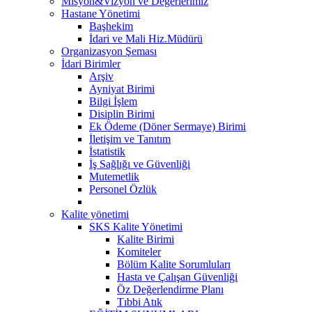
Misyon&Vizyon ve Değerlerimiz
Hastane Yönetimi
Başhekim
İdari ve Mali Hiz.Müdürü
Organizasyon Şeması
İdari Birimler
Arşiv
Ayniyat Birimi
Bilgi İşlem
Disiplin Birimi
Ek Ödeme (Döner Sermaye) Birimi
İletişim ve Tanıtım
İstatistik
İş Sağlığı ve Güvenliği
Mutemetlik
Personel Özlük
Kalite yönetimi
SKS Kalite Yönetimi
Kalite Birimi
Komiteler
Bölüm Kalite Sorumluları
Hasta ve Çalışan Güvenliği
Öz Değerlendirme Planı
Tıbbi Atık