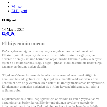
Manşet
El Hijyeni
El Hijyeni
14 Mayıs 2025
El hijyeninin önemi
Doğada, dokunduğumuz her şeyde çok sayıda mikroplar bulunmaktadır.
Ellerimiz günlük hayat içinde, çevre ile her türlü ilişkimizi sağlayan, bu
nedenle de en çok mikrop barındıran organımızdır. Ellerimiz yoluyla her yere
taşınan bu mikroplar basit soğuk algınlığından, ciddi hastalıklara kadar birçok
istenmeyen duruma neden olabilir.
‘El yıkama’ önemi konusunda hemfikir olmamıza rağmen ihmal ettiğimiz
konuların başında gelmektedir. Oysa çok basit kurallara dikkat ederek hem
kendimizi hem de çevremizdekileri zararlı mikroorganizmalardan koruyabiliriz.
El yıkamanın aşamaları nedenleri ile birlikte kavranabildiğinde, kalıcılıkta
sağlanmış olur.
El yıkanmasındaki sıklık sağlığımız için önemlidir. Hastaları yaymaktan ve
hasta olmaktan bizleri korur. Elle dokunduğumuz eşyalar ve gereçlerde
kirlenme olur ve kirletirler. Dokunduğumuz her yüzeyde, hatta havada bile