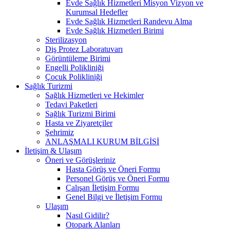
Evde Sağlık Hizmetleri Misyon Vizyon ve
Kurumsal Hedefler
Evde Sağlık Hizmetleri Randevu Alma
Evde Sağlık Hizmetleri Birimi
Sterilizasyon
Diş Protez Laboratuvarı
Görüntüleme Birimi
Engelli Polikliniği
Çocuk Polikliniği
Sağlık Turizmi
Sağlık Hizmetleri ve Hekimler
Tedavi Paketleri
Sağlık Turizmi Birimi
Hasta ve Ziyaretçiler
Şehrimiz
ANLAŞMALI KURUM BİLGİSİ
İletişim & Ulaşım
Öneri ve Görüşleriniz
Hasta Görüş ve Öneri Formu
Personel Görüş ve Öneri Formu
Çalışan İletişim Formu
Genel Bilgi ve İletişim Formu
Ulaşım
Nasıl Gidilir?
Otopark Alanları