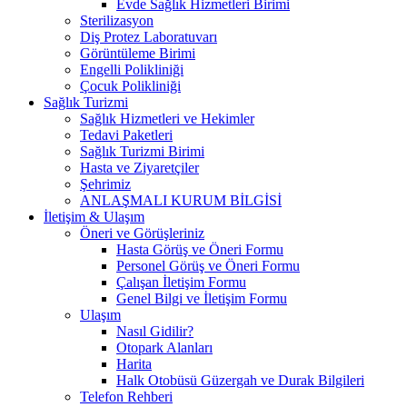
Evde Sağlık Hizmetleri Birimi
Sterilizasyon
Diş Protez Laboratuvarı
Görüntüleme Birimi
Engelli Polikliniği
Çocuk Polikliniği
Sağlık Turizmi
Sağlık Hizmetleri ve Hekimler
Tedavi Paketleri
Sağlık Turizmi Birimi
Hasta ve Ziyaretçiler
Şehrimiz
ANLAŞMALI KURUM BİLGİSİ
İletişim & Ulaşım
Öneri ve Görüşleriniz
Hasta Görüş ve Öneri Formu
Personel Görüş ve Öneri Formu
Çalışan İletişim Formu
Genel Bilgi ve İletişim Formu
Ulaşım
Nasıl Gidilir?
Otopark Alanları
Harita
Halk Otobüsü Güzergah ve Durak Bilgileri
Telefon Rehberi