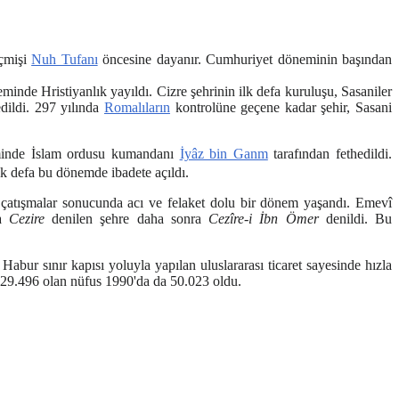
eçmişi
Nuh Tufanı
öncesine dayanır. Cumhuriyet döneminin başından
eminde Hristiyanlık yayıldı. Cizre şehrinin ilk defa kuruluşu, Sasaniler
dildi. 297 yılında
Romalıların
kontrolüne geçene kadar şehir, Sasani
nde İslam ordusu kumandanı
İyâz bin Ganm
tarafından fethedildi.
lk defa bu dönemde ibadete açıldı.
sı çatışmalar sonucunda acı ve felaket dolu bir dönem yaşandı. Emevî
ta
Cezire
denilen şehre daha sonra
Cezîre-i İbn Ömer
denildi. Bu
 Habur sınır kapısı yoluyla yapılan uluslararası ticaret sayesinde hızla
e 29.496 olan nüfus 1990'da da 50.023 oldu.