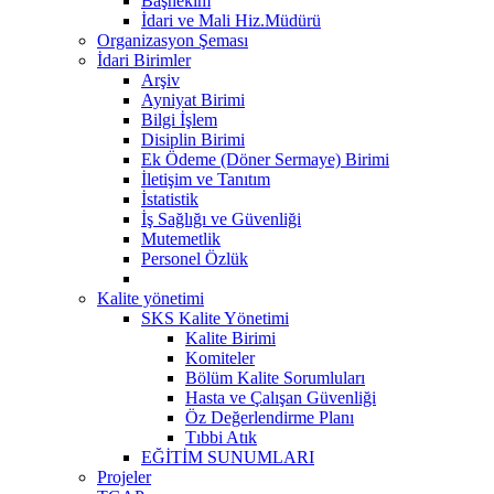
Başhekim
İdari ve Mali Hiz.Müdürü
Organizasyon Şeması
İdari Birimler
Arşiv
Ayniyat Birimi
Bilgi İşlem
Disiplin Birimi
Ek Ödeme (Döner Sermaye) Birimi
İletişim ve Tanıtım
İstatistik
İş Sağlığı ve Güvenliği
Mutemetlik
Personel Özlük
Kalite yönetimi
SKS Kalite Yönetimi
Kalite Birimi
Komiteler
Bölüm Kalite Sorumluları
Hasta ve Çalışan Güvenliği
Öz Değerlendirme Planı
Tıbbi Atık
EĞİTİM SUNUMLARI
Projeler