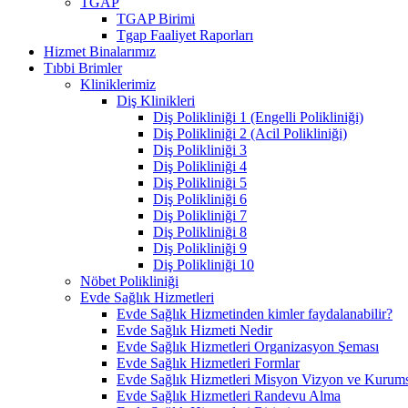
TGAP
TGAP Birimi
Tgap Faaliyet Raporları
Hizmet Binalarımız
Tıbbi Brimler
Kliniklerimiz
Diş Klinikleri
Diş Polikliniği 1 (Engelli Polikliniği)
Diş Polikliniği 2 (Acil Polikliniği)
Diş Polikliniği 3
Diş Polikliniği 4
Diş Polikliniği 5
Diş Polikliniği 6
Diş Polikliniği 7
Diş Polikliniği 8
Diş Polikliniği 9
Diş Polikliniği 10
Nöbet Polikliniği
Evde Sağlık Hizmetleri
Evde Sağlık Hizmetinden kimler faydalanabilir?
Evde Sağlık Hizmeti Nedir
Evde Sağlık Hizmetleri Organizasyon Şeması
Evde Sağlık Hizmetleri Formlar
Evde Sağlık Hizmetleri Misyon Vizyon ve Kurums
Evde Sağlık Hizmetleri Randevu Alma