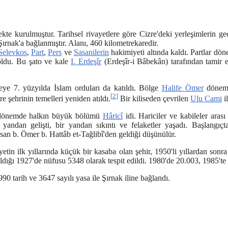
te kurulmuştur. Tarihsel rivayetlere göre Cizre'deki yerleşimlerin g
ırnak'a bağlanmıştır. Alanı, 460 kilometrekaredir.
Selevkos
,
Part
,
Pers
ve
Sasanilerin
hakimiyeti altında kaldı. Partlar dön
 oldu. Bu şato ve kale
I. Erdeşîr
(Erdeşîr-i Bâbekân) tarafından tamir e
eye 7. yüzyılda İslam orduları da katıldı. Bölge
Halife Ömer
dönemi
[
2
]
e şehrinin temelleri yeniden atıldı.
Bir kiliseden çevrilen
Ulu Cami
i
u dönemde halkın büyük bölümü
Hâricî
idi. Hariciler ve kabileler ara
andan gelişti, bir yandan sıkıntı ve felaketler yaşadı. Başlangıç
san b. Ömer b. Hattâb et-Tağlibî'den geldiği düşünülür.
etin ilk yıllarında küçük bir kasaba olan şehir, 1950'li yıllardan sonra
ıldığı 1927'de nüfusu 5348 olarak tespit edildi. 1980'de 20.003, 1985't
990 tarih ve 3647 sayılı yasa ile Şırnak iline bağlandı.