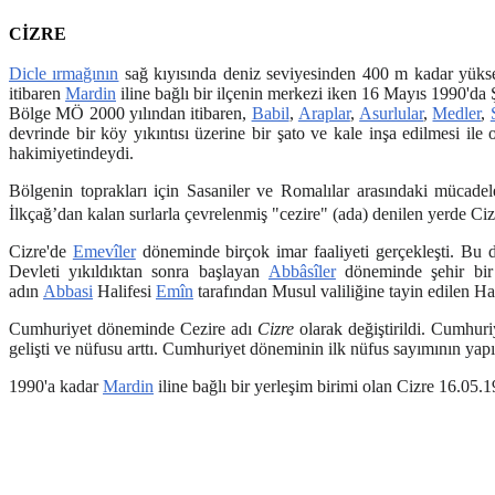
CİZRE
Dicle ırmağının
sağ kıyısında deniz seviyesinden 400 m kadar yüksek
itibaren
Mardin
iline bağlı bir ilçenin merkezi iken 16 Mayıs 1990'da Ş
Bölge MÖ 2000 yılından itibaren,
Babil
,
Araplar
,
Asurlular
,
Medler
,
devrinde bir köy yıkıntısı üzerine bir şato ve kale inşa edilmesi ile
hakimiyetindeydi.
Bölgenin toprakları için Sasaniler ve Romalılar arasındaki mücadel
İlkçağ’dan kalan surlarla çevrelenmiş "cezire" (ada) denilen yerde Cizr
Cizre'de
Emevîler
döneminde birçok imar faaliyeti gerçekleşti. B
Devleti yıkıldıktan sonra başlayan
Abbâsîler
döneminde şehir bir y
adın
Abbasi
Halifesi
Emîn
tarafından Musul valiliğine tayin edilen Ha
Cumhuriyet döneminde Cezire adı
Cizre
olarak değiştirildi. Cumhuriy
gelişti ve nüfusu arttı. Cumhuriyet döneminin ilk nüfus sayımının yap
1990'a kadar
Mardin
iline bağlı bir yerleşim birimi olan Cizre 16.05.1