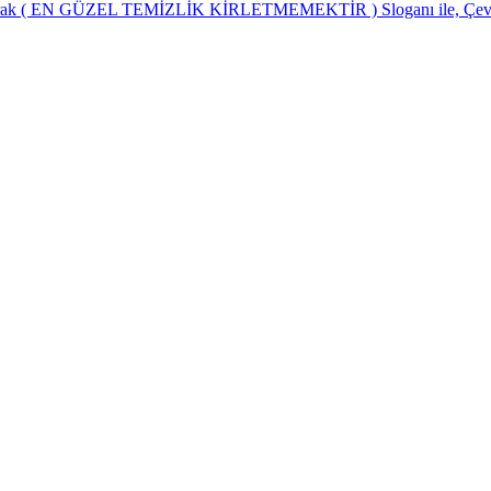
 olarak ( EN GÜZEL TEMİZLİK KİRLETMEMEKTİR ) Sloganı ile, Çevre t