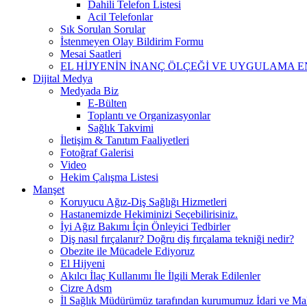
Dahili Telefon Listesi
Acil Telefonlar
Sık Sorulan Sorular
İstenmeyen Olay Bildirim Formu
Mesai Saatleri
EL HİJYENİN İNANÇ ÖLÇEĞİ VE UYGULAMA E
Dijital Medya
Medyada Biz
E-Bülten
Toplantı ve Organizasyonlar
Sağlık Takvimi
İletişim & Tanıtım Faaliyetleri
Fotoğraf Galerisi
Video
Hekim Çalışma Listesi
Manşet
Koruyucu Ağız-Diş Sağlığı Hizmetleri
Hastanemizde Hekiminizi Seçebilirisiniz.
İyi Ağız Bakımı İçin Önleyici Tedbirler
Diş nasıl fırçalanır? Doğru diş fırçalama tekniği nedir?
Obezite ile Mücadele Ediyoruz
El Hijyeni
Akılcı İlaç Kullanımı İle İlgili Merak Edilenler
Cizre Adsm
İl Sağlık Müdürümüz tarafından kurumumuz İdari ve Mali