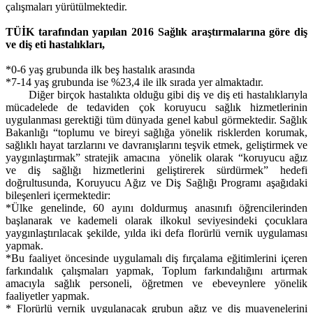
çalışmaları yürütülmektedir.
TÜİK tarafından yapılan 2016 Sağlık araştırmalarına göre diş
ve diş eti hastalıkları,
*0-6 yaş grubunda ilk beş hastalık arasında
*7-14 yaş grubunda ise %23,4 ile ilk sırada yer almaktadır.
Diğer birçok hastalıkta olduğu gibi diş ve diş eti hastalıklarıyla
mücadelede de tedaviden çok koruyucu sağlık hizmetlerinin
uygulanması gerektiği tüm dünyada genel kabul görmektedir. Sağlık
Bakanlığı “toplumu ve bireyi sağlığa yönelik risklerden korumak,
sağlıklı hayat tarzlarını ve davranışlarını teşvik etmek, geliştirmek ve
yaygınlaştırmak” stratejik amacına yönelik olarak “koruyucu ağız
ve diş sağlığı hizmetlerini geliştirerek sürdürmek” hedefi
doğrultusunda, Koruyucu Ağız ve Diş Sağlığı Programı aşağıdaki
bileşenleri içermektedir:
*Ülke genelinde, 60 ayını doldurmuş anasınıfı öğrencilerinden
başlanarak ve kademeli olarak ilkokul seviyesindeki çocuklara
yaygınlaştırılacak şekilde, yılda iki defa florürlü vernik uygulaması
yapmak.
*Bu faaliyet öncesinde uygulamalı diş fırçalama eğitimlerini içeren
farkındalık çalışmaları yapmak, Toplum farkındalığını artırmak
amacıyla sağlık personeli, öğretmen ve ebeveynlere yönelik
faaliyetler yapmak.
* Florürlü vernik uygulanacak grubun ağız ve diş muayenelerini