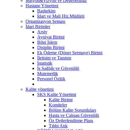
Misyon&Vizyon ve Değerlerimiz
Hastane Yönetimi
Başhekim
İdari ve Mali Hiz.Müdürü
Organizasyon Şeması
İdari Birimler
Arşiv
Ayniyat Birimi
Bilgi İşlem
Disiplin Birimi
Ek Ödeme (Döner Sermaye) Birimi
İletişim ve Tanıtım
İstatistik
İş Sağlığı ve Güvenliği
Mutemetlik
Personel Özlük
Kalite yönetimi
SKS Kalite Yönetimi
Kalite Birimi
Komiteler
Bölüm Kalite Sorumluları
Hasta ve Çalışan Güvenliği
Öz Değerlendirme Planı
Tıbbi Atık