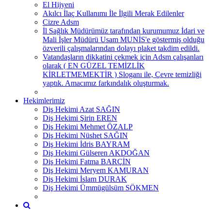
El Hijyeni
Akılcı İlaç Kullanımı İle İlgili Merak Edilenler
Cizre Adsm
İl Sağlık Müdürümüz tarafından kurumumuz İdari ve
Mali İşler Müdürü Usam MUNİS'e göstermiş olduğu
özverili çalışmalarından dolayı plaket takdim edildi.
Vatandaşların dikkatini çekmek için Adsm çalışanları
olarak ( EN GÜZEL TEMİZLİK
KİRLETMEMEKTİR ) Sloganı ile, Çevre temizliği
yaptık. Amacımız farkındalık oluşturmak.
Hekimlerimiz
Diş Hekimi Azat SAĞIN
Diş Hekimi Şirin EREN
Diş Hekimi Mehmet ÖZALP
Diş Hekimi Nüshet SAĞIN
Diş Hekimi İdris BAYRAM
Diş Hekimi Gülseren AKDOĞAN
Diş Hekimi Fatma BARÇİN
Diş Hekimi Meryem KAMURAN
Diş Hekimi İslam DURAK
Diş Hekimi Ümmügülsüm SÖKMEN