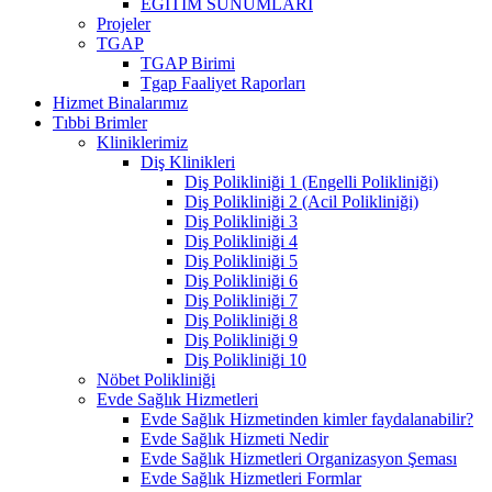
EĞİTİM SUNUMLARI
Projeler
TGAP
TGAP Birimi
Tgap Faaliyet Raporları
Hizmet Binalarımız
Tıbbi Brimler
Kliniklerimiz
Diş Klinikleri
Diş Polikliniği 1 (Engelli Polikliniği)
Diş Polikliniği 2 (Acil Polikliniği)
Diş Polikliniği 3
Diş Polikliniği 4
Diş Polikliniği 5
Diş Polikliniği 6
Diş Polikliniği 7
Diş Polikliniği 8
Diş Polikliniği 9
Diş Polikliniği 10
Nöbet Polikliniği
Evde Sağlık Hizmetleri
Evde Sağlık Hizmetinden kimler faydalanabilir?
Evde Sağlık Hizmeti Nedir
Evde Sağlık Hizmetleri Organizasyon Şeması
Evde Sağlık Hizmetleri Formlar