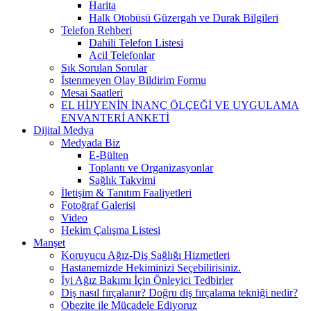
Harita
Halk Otobüsü Güzergah ve Durak Bilgileri
Telefon Rehberi
Dahili Telefon Listesi
Acil Telefonlar
Sık Sorulan Sorular
İstenmeyen Olay Bildirim Formu
Mesai Saatleri
EL HİJYENİN İNANÇ ÖLÇEĞİ VE UYGULAMA
ENVANTERİ ANKETİ
Dijital Medya
Medyada Biz
E-Bülten
Toplantı ve Organizasyonlar
Sağlık Takvimi
İletişim & Tanıtım Faaliyetleri
Fotoğraf Galerisi
Video
Hekim Çalışma Listesi
Manşet
Koruyucu Ağız-Diş Sağlığı Hizmetleri
Hastanemizde Hekiminizi Seçebilirisiniz.
İyi Ağız Bakımı İçin Önleyici Tedbirler
Diş nasıl fırçalanır? Doğru diş fırçalama tekniği nedir?
Obezite ile Mücadele Ediyoruz