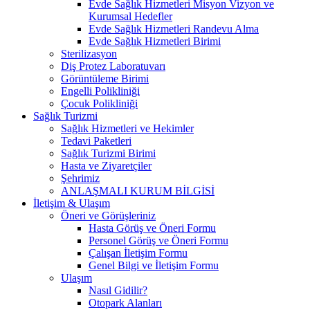
Evde Sağlık Hizmetleri Misyon Vizyon ve
Kurumsal Hedefler
Evde Sağlık Hizmetleri Randevu Alma
Evde Sağlık Hizmetleri Birimi
Sterilizasyon
Diş Protez Laboratuvarı
Görüntüleme Birimi
Engelli Polikliniği
Çocuk Polikliniği
Sağlık Turizmi
Sağlık Hizmetleri ve Hekimler
Tedavi Paketleri
Sağlık Turizmi Birimi
Hasta ve Ziyaretçiler
Şehrimiz
ANLAŞMALI KURUM BİLGİSİ
İletişim & Ulaşım
Öneri ve Görüşleriniz
Hasta Görüş ve Öneri Formu
Personel Görüş ve Öneri Formu
Çalışan İletişim Formu
Genel Bilgi ve İletişim Formu
Ulaşım
Nasıl Gidilir?
Otopark Alanları