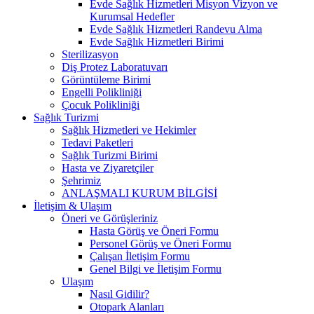
Evde Sağlık Hizmetleri Misyon Vizyon ve
Kurumsal Hedefler
Evde Sağlık Hizmetleri Randevu Alma
Evde Sağlık Hizmetleri Birimi
Sterilizasyon
Diş Protez Laboratuvarı
Görüntüleme Birimi
Engelli Polikliniği
Çocuk Polikliniği
Sağlık Turizmi
Sağlık Hizmetleri ve Hekimler
Tedavi Paketleri
Sağlık Turizmi Birimi
Hasta ve Ziyaretçiler
Şehrimiz
ANLAŞMALI KURUM BİLGİSİ
İletişim & Ulaşım
Öneri ve Görüşleriniz
Hasta Görüş ve Öneri Formu
Personel Görüş ve Öneri Formu
Çalışan İletişim Formu
Genel Bilgi ve İletişim Formu
Ulaşım
Nasıl Gidilir?
Otopark Alanları