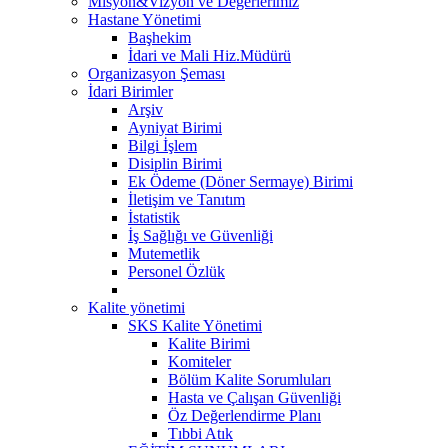
Misyon&Vizyon ve Değerlerimiz
Hastane Yönetimi
Başhekim
İdari ve Mali Hiz.Müdürü
Organizasyon Şeması
İdari Birimler
Arşiv
Ayniyat Birimi
Bilgi İşlem
Disiplin Birimi
Ek Ödeme (Döner Sermaye) Birimi
İletişim ve Tanıtım
İstatistik
İş Sağlığı ve Güvenliği
Mutemetlik
Personel Özlük
Kalite yönetimi
SKS Kalite Yönetimi
Kalite Birimi
Komiteler
Bölüm Kalite Sorumluları
Hasta ve Çalışan Güvenliği
Öz Değerlendirme Planı
Tıbbi Atık