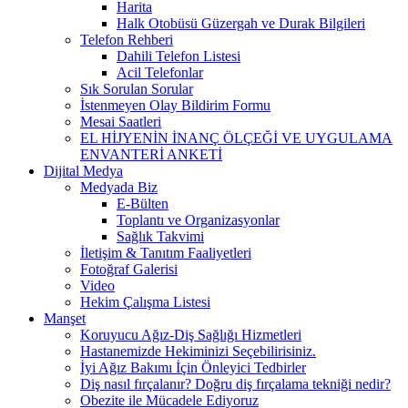
Harita
Halk Otobüsü Güzergah ve Durak Bilgileri
Telefon Rehberi
Dahili Telefon Listesi
Acil Telefonlar
Sık Sorulan Sorular
İstenmeyen Olay Bildirim Formu
Mesai Saatleri
EL HİJYENİN İNANÇ ÖLÇEĞİ VE UYGULAMA
ENVANTERİ ANKETİ
Dijital Medya
Medyada Biz
E-Bülten
Toplantı ve Organizasyonlar
Sağlık Takvimi
İletişim & Tanıtım Faaliyetleri
Fotoğraf Galerisi
Video
Hekim Çalışma Listesi
Manşet
Koruyucu Ağız-Diş Sağlığı Hizmetleri
Hastanemizde Hekiminizi Seçebilirisiniz.
İyi Ağız Bakımı İçin Önleyici Tedbirler
Diş nasıl fırçalanır? Doğru diş fırçalama tekniği nedir?
Obezite ile Mücadele Ediyoruz