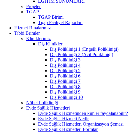
EĞİTİM SUNUMLARI
Projeler
TGAP
TGAP Birimi
Tgap Faaliyet Raporları
Hizmet Binalarımız
Tıbbi Brimler
Kliniklerimiz
Diş Klinikleri
Diş Polikliniği 1 (Engelli Polikliniği)
Diş Polikliniği 2 (Acil Polikliniği)
Diş Polikliniği 3
Diş Polikliniği 4
Diş Polikliniği 5
Diş Polikliniği 6
Diş Polikliniği 7
Diş Polikliniği 8
Diş Polikliniği 9
Diş Polikliniği 10
Nöbet Polikliniği
Evde Sağlık Hizmetleri
Evde Sağlık Hizmetinden kimler faydalanabilir?
Evde Sağlık Hizmeti Nedir
Evde Sağlık Hizmetleri Organizasyon Şeması
Evde Sağlık Hizmetleri Formlar