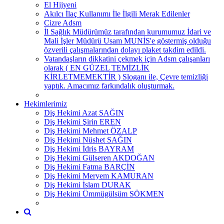
El Hijyeni
Akılcı İlaç Kullanımı İle İlgili Merak Edilenler
Cizre Adsm
İl Sağlık Müdürümüz tarafından kurumumuz İdari ve
Mali İşler Müdürü Usam MUNİS'e göstermiş olduğu
özverili çalışmalarından dolayı plaket takdim edildi.
Vatandaşların dikkatini çekmek için Adsm çalışanları
olarak ( EN GÜZEL TEMİZLİK
KİRLETMEMEKTİR ) Sloganı ile, Çevre temizliği
yaptık. Amacımız farkındalık oluşturmak.
Hekimlerimiz
Diş Hekimi Azat SAĞIN
Diş Hekimi Şirin EREN
Diş Hekimi Mehmet ÖZALP
Diş Hekimi Nüshet SAĞIN
Diş Hekimi İdris BAYRAM
Diş Hekimi Gülseren AKDOĞAN
Diş Hekimi Fatma BARÇİN
Diş Hekimi Meryem KAMURAN
Diş Hekimi İslam DURAK
Diş Hekimi Ümmügülsüm SÖKMEN