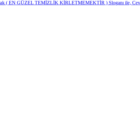
 olarak ( EN GÜZEL TEMİZLİK KİRLETMEMEKTİR ) Sloganı ile, Çevre t