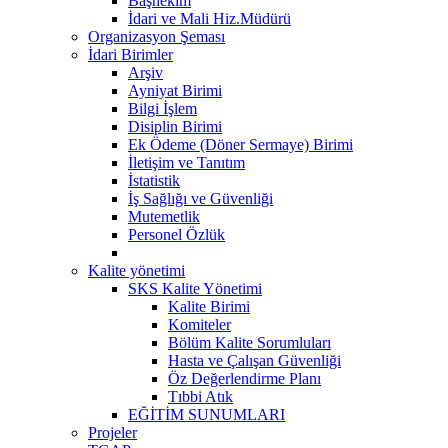
Başhekim
İdari ve Mali Hiz.Müdürü
Organizasyon Şeması
İdari Birimler
Arşiv
Ayniyat Birimi
Bilgi İşlem
Disiplin Birimi
Ek Ödeme (Döner Sermaye) Birimi
İletişim ve Tanıtım
İstatistik
İş Sağlığı ve Güvenliği
Mutemetlik
Personel Özlük
Kalite yönetimi
SKS Kalite Yönetimi
Kalite Birimi
Komiteler
Bölüm Kalite Sorumluları
Hasta ve Çalışan Güvenliği
Öz Değerlendirme Planı
Tıbbi Atık
EĞİTİM SUNUMLARI
Projeler