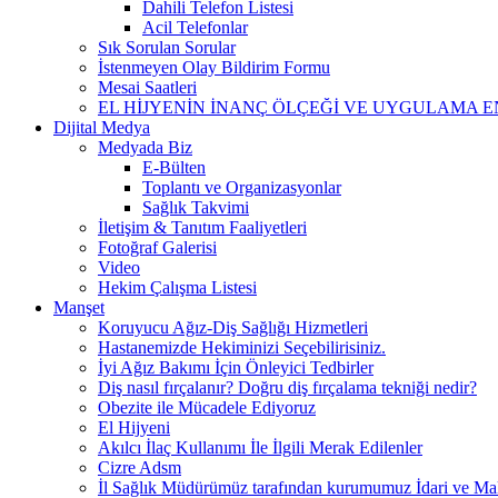
Dahili Telefon Listesi
Acil Telefonlar
Sık Sorulan Sorular
İstenmeyen Olay Bildirim Formu
Mesai Saatleri
EL HİJYENİN İNANÇ ÖLÇEĞİ VE UYGULAMA E
Dijital Medya
Medyada Biz
E-Bülten
Toplantı ve Organizasyonlar
Sağlık Takvimi
İletişim & Tanıtım Faaliyetleri
Fotoğraf Galerisi
Video
Hekim Çalışma Listesi
Manşet
Koruyucu Ağız-Diş Sağlığı Hizmetleri
Hastanemizde Hekiminizi Seçebilirisiniz.
İyi Ağız Bakımı İçin Önleyici Tedbirler
Diş nasıl fırçalanır? Doğru diş fırçalama tekniği nedir?
Obezite ile Mücadele Ediyoruz
El Hijyeni
Akılcı İlaç Kullanımı İle İlgili Merak Edilenler
Cizre Adsm
İl Sağlık Müdürümüz tarafından kurumumuz İdari ve Mali