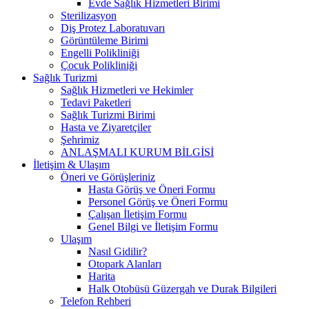
Evde Sağlık Hizmetleri Birimi
Sterilizasyon
Diş Protez Laboratuvarı
Görüntüleme Birimi
Engelli Polikliniği
Çocuk Polikliniği
Sağlık Turizmi
Sağlık Hizmetleri ve Hekimler
Tedavi Paketleri
Sağlık Turizmi Birimi
Hasta ve Ziyaretçiler
Şehrimiz
ANLAŞMALI KURUM BİLGİSİ
İletişim & Ulaşım
Öneri ve Görüşleriniz
Hasta Görüş ve Öneri Formu
Personel Görüş ve Öneri Formu
Çalışan İletişim Formu
Genel Bilgi ve İletişim Formu
Ulaşım
Nasıl Gidilir?
Otopark Alanları
Harita
Halk Otobüsü Güzergah ve Durak Bilgileri
Telefon Rehberi