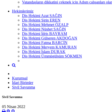
Vatandaşların dikkatini çekmek için Adsm çalışanları
Hekimlerimiz
Diş Hekimi Azat SAĞIN
Diş Hekimi Şirin EREN
Diş Hekimi Mehmet ÖZALP
Diş Hekimi Nüshet SAĞIN
Diş Hekimi İdris BAYRAM
Diş Hekimi Gülseren AKDOĞAN
Diş Hekimi Fatma BARÇİN
Diş Hekimi Meryem KAMURAN
Diş Hekimi İslam DURAK
Diş Hekimi Ümmügülsüm SÖKMEN
Kurumsal
İdari Birimler
Sivil Savunma
Sivil Savunma
05 Nisan 2022