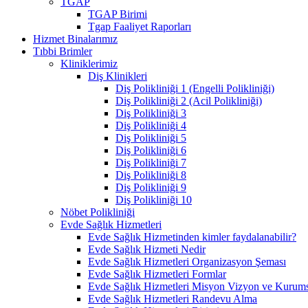
TGAP
TGAP Birimi
Tgap Faaliyet Raporları
Hizmet Binalarımız
Tıbbi Brimler
Kliniklerimiz
Diş Klinikleri
Diş Polikliniği 1 (Engelli Polikliniği)
Diş Polikliniği 2 (Acil Polikliniği)
Diş Polikliniği 3
Diş Polikliniği 4
Diş Polikliniği 5
Diş Polikliniği 6
Diş Polikliniği 7
Diş Polikliniği 8
Diş Polikliniği 9
Diş Polikliniği 10
Nöbet Polikliniği
Evde Sağlık Hizmetleri
Evde Sağlık Hizmetinden kimler faydalanabilir?
Evde Sağlık Hizmeti Nedir
Evde Sağlık Hizmetleri Organizasyon Şeması
Evde Sağlık Hizmetleri Formlar
Evde Sağlık Hizmetleri Misyon Vizyon ve Kurums
Evde Sağlık Hizmetleri Randevu Alma