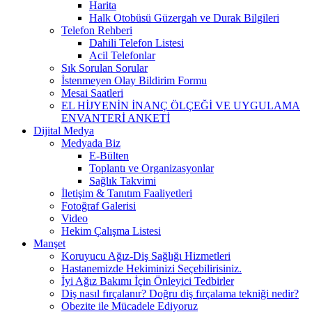
Harita
Halk Otobüsü Güzergah ve Durak Bilgileri
Telefon Rehberi
Dahili Telefon Listesi
Acil Telefonlar
Sık Sorulan Sorular
İstenmeyen Olay Bildirim Formu
Mesai Saatleri
EL HİJYENİN İNANÇ ÖLÇEĞİ VE UYGULAMA
ENVANTERİ ANKETİ
Dijital Medya
Medyada Biz
E-Bülten
Toplantı ve Organizasyonlar
Sağlık Takvimi
İletişim & Tanıtım Faaliyetleri
Fotoğraf Galerisi
Video
Hekim Çalışma Listesi
Manşet
Koruyucu Ağız-Diş Sağlığı Hizmetleri
Hastanemizde Hekiminizi Seçebilirisiniz.
İyi Ağız Bakımı İçin Önleyici Tedbirler
Diş nasıl fırçalanır? Doğru diş fırçalama tekniği nedir?
Obezite ile Mücadele Ediyoruz