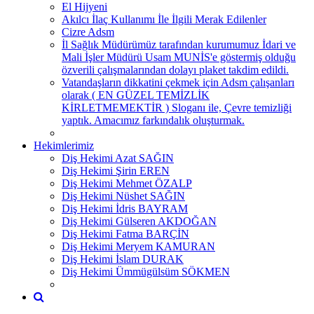
El Hijyeni
Akılcı İlaç Kullanımı İle İlgili Merak Edilenler
Cizre Adsm
İl Sağlık Müdürümüz tarafından kurumumuz İdari ve
Mali İşler Müdürü Usam MUNİS'e göstermiş olduğu
özverili çalışmalarından dolayı plaket takdim edildi.
Vatandaşların dikkatini çekmek için Adsm çalışanları
olarak ( EN GÜZEL TEMİZLİK
KİRLETMEMEKTİR ) Sloganı ile, Çevre temizliği
yaptık. Amacımız farkındalık oluşturmak.
Hekimlerimiz
Diş Hekimi Azat SAĞIN
Diş Hekimi Şirin EREN
Diş Hekimi Mehmet ÖZALP
Diş Hekimi Nüshet SAĞIN
Diş Hekimi İdris BAYRAM
Diş Hekimi Gülseren AKDOĞAN
Diş Hekimi Fatma BARÇİN
Diş Hekimi Meryem KAMURAN
Diş Hekimi İslam DURAK
Diş Hekimi Ümmügülsüm SÖKMEN