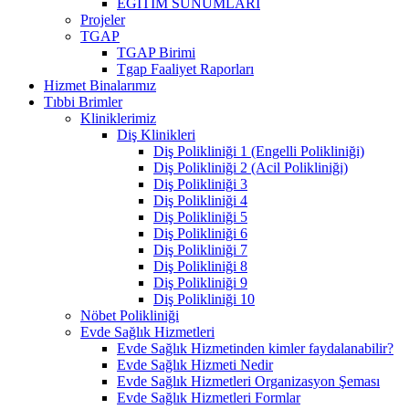
EĞİTİM SUNUMLARI
Projeler
TGAP
TGAP Birimi
Tgap Faaliyet Raporları
Hizmet Binalarımız
Tıbbi Brimler
Kliniklerimiz
Diş Klinikleri
Diş Polikliniği 1 (Engelli Polikliniği)
Diş Polikliniği 2 (Acil Polikliniği)
Diş Polikliniği 3
Diş Polikliniği 4
Diş Polikliniği 5
Diş Polikliniği 6
Diş Polikliniği 7
Diş Polikliniği 8
Diş Polikliniği 9
Diş Polikliniği 10
Nöbet Polikliniği
Evde Sağlık Hizmetleri
Evde Sağlık Hizmetinden kimler faydalanabilir?
Evde Sağlık Hizmeti Nedir
Evde Sağlık Hizmetleri Organizasyon Şeması
Evde Sağlık Hizmetleri Formlar