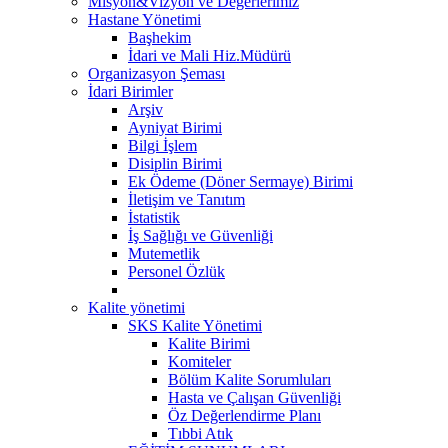
Misyon&Vizyon ve Değerlerimiz
Hastane Yönetimi
Başhekim
İdari ve Mali Hiz.Müdürü
Organizasyon Şeması
İdari Birimler
Arşiv
Ayniyat Birimi
Bilgi İşlem
Disiplin Birimi
Ek Ödeme (Döner Sermaye) Birimi
İletişim ve Tanıtım
İstatistik
İş Sağlığı ve Güvenliği
Mutemetlik
Personel Özlük
Kalite yönetimi
SKS Kalite Yönetimi
Kalite Birimi
Komiteler
Bölüm Kalite Sorumluları
Hasta ve Çalışan Güvenliği
Öz Değerlendirme Planı
Tıbbi Atık