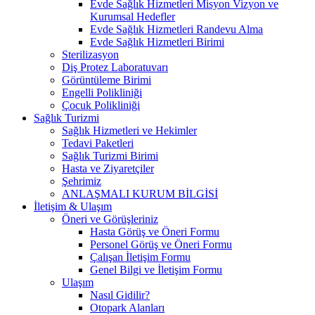
Evde Sağlık Hizmetleri Misyon Vizyon ve
Kurumsal Hedefler
Evde Sağlık Hizmetleri Randevu Alma
Evde Sağlık Hizmetleri Birimi
Sterilizasyon
Diş Protez Laboratuvarı
Görüntüleme Birimi
Engelli Polikliniği
Çocuk Polikliniği
Sağlık Turizmi
Sağlık Hizmetleri ve Hekimler
Tedavi Paketleri
Sağlık Turizmi Birimi
Hasta ve Ziyaretçiler
Şehrimiz
ANLAŞMALI KURUM BİLGİSİ
İletişim & Ulaşım
Öneri ve Görüşleriniz
Hasta Görüş ve Öneri Formu
Personel Görüş ve Öneri Formu
Çalışan İletişim Formu
Genel Bilgi ve İletişim Formu
Ulaşım
Nasıl Gidilir?
Otopark Alanları